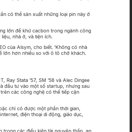
 cần có thể sản xuất những loại pin này ở
năng lớn để khử cacbon trong ngành công
ệu, nhà ở, và tiện ích.
EO của Alsym, cho biết. ‘Không có nhà
ề lớn hơn nhiều so với ô tô chở khách.
T, Ray Stata ’57, SM ’58 và Alec Dingee
và đầu tư vào một số startup, nhưng sau
trên các công nghệ có thể tiếp cận
hoặc chỉ có được một phần thời gian,
ternet, điện thoại di động, giáo dục,
n trong các điều kiện tài nguyên thấp, an