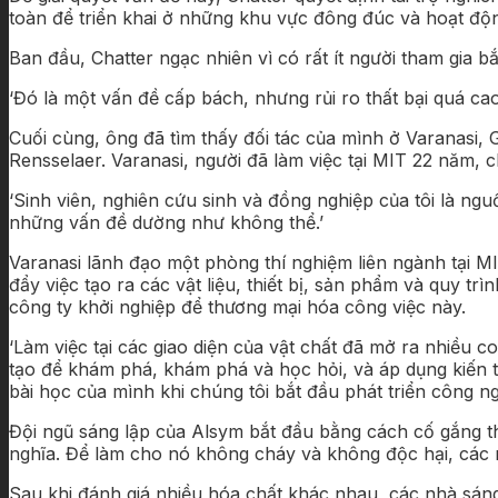
toàn để triển khai ở những khu vực đông đúc và hoạt độn
Ban đầu, Chatter ngạc nhiên vì có rất ít người tham gia b
‘Đó là một vấn đề cấp bách, nhưng rủi ro thất bại quá cao
Cuối cùng, ông đã tìm thấy đối tác của mình ở Varanasi, 
Rensselaer. Varanasi, người đã làm việc tại MIT 22 năm, 
‘Sinh viên, nghiên cứu sinh và đồng nghiệp của tôi là ngu
những vấn đề dường như không thể.’
Varanasi lãnh đạo một phòng thí nghiệm liên ngành tại MI
đẩy việc tạo ra các vật liệu, thiết bị, sản phẩm và quy t
công ty khởi nghiệp để thương mại hóa công việc này.
‘Làm việc tại các giao diện của vật chất đã mở ra nhiều 
tạo để khám phá, khám phá và học hỏi, và áp dụng kiến thứ
bài học của mình khi chúng tôi bắt đầu phát triển công ng
Đội ngũ sáng lập của Alsym bắt đầu bằng cách cố gắng thi
nghĩa. Để làm cho nó không cháy và không độc hại, các n
Sau khi đánh giá nhiều hóa chất khác nhau, các nhà sán