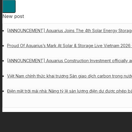
New post
[ANNOUNCEMENT] Aquarius Joins The 4th Solar Energy Storag
Proud Of Aquarius’s Mark At Solar & Storage Live Vietnam 2026 
[ANNOUNCEMENT] Aquarius Construction Investment officially a
Việt Nam chính thức khai trương Sàn giao dịch carbon trong nướ
Điện mặt trời mái nhà: Nâng tỷ lệ sản lượng điện dư được phép b