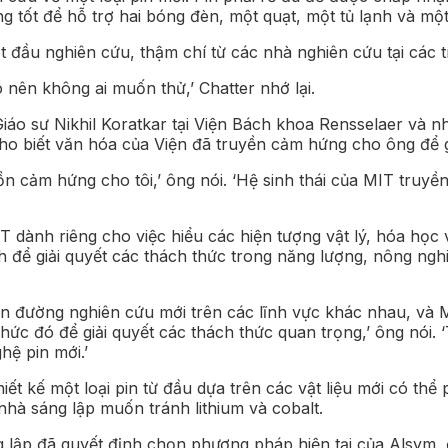
g tốt để hỗ trợ hai bóng đèn, một quạt, một tủ lạnh và mộ
ắt đầu nghiên cứu, thậm chí từ các nhà nghiên cứu tại các 
 nên không ai muốn thử,’ Chatter nhớ lại.
Giáo sư Nikhil Koratkar tại Viện Bách khoa Rensselaer và 
cho biết văn hóa của Viện đã truyền cảm hứng cho ông để g
ồn cảm hứng cho tôi,’ ông nói. ‘Hệ sinh thái của MIT truyề
T dành riêng cho việc hiểu các hiện tượng vật lý, hóa học
rình để giải quyết các thách thức trong năng lượng, nông ng
con đường nghiên cứu mới trên các lĩnh vực khác nhau, và 
c đó để giải quyết các thách thức quan trọng,’ ông nói. ‘T
hệ pin mới.’
ết kế một loại pin từ đầu dựa trên các vật liệu mới có thể
hà sáng lập muốn tránh lithium và cobalt.
g lập đã quyết định chọn phương pháp hiện tại của Alsym,