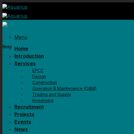
Skip
to
content
Menu
News
Home
Introduction
Services
EPCC
Design
Construction
Operation & Maintenance (O&M)
Trading and Supply
Investment
Recruitment
Projects
Events
News