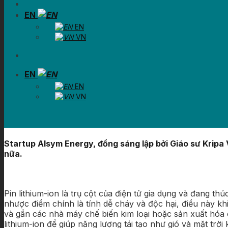
EN
EN
VN
EN
EN
VN
Startup Alsym Energy, đồng sáng lập bởi Giáo sư Kripa 
nữa.
Pin lithium-ion là trụ cột của điện tử gia dụng và đang 
nhược điểm chính là tính dễ cháy và độc hại, điều này k
và gần các nhà máy chế biến kim loại hoặc sản xuất hóa c
lithium-ion để giúp năng lượng tái tạo như gió và mặt trờ