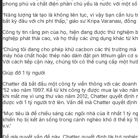
phong phú và chất điện phân chủ yếu là nước với một số 
‘Năng lượng tái tạo là không liên tục, vì vậy bạn cần lưu
bất kỳ đâu với chi phí thấp,’ giáo sư Kripa Varanasi, đồng
Công ty tin rằng pin của họ, hiện đang được thử nghiệm 
nghiệp phát thải cao, và họ thấy các ứng dụng khác từ kh
‘Chúng tôi đang cho phép khử cacbon các thị trường mà 
máy hóa chất hoặc thép nào dám đặt pin lithium gần cơ sở
Với cách tiếp cận này, chúng tôi có thể cung cấp một hướ
Giúp đỡ 1 tỷ người
Chatter đã bắt đầu một công ty viễn thông với các doanh
’52 vào năm 1997. Kể từ khi công ty được mua lại vào nă
khi mất mẹ vì ung thư vào năm 2012, Chatter quyết định 
được với 1 tỷ người trở lên. Vấn đề mà Chatter quyết định 
‘Mục tiêu là để chiếu sáng các ngôi nhà của ít nhất 1 tỷ 
khiến họ bị kết án sống trong cảnh nghèo khó ở thế kỷ 19,
v.v.’
Để giải quyết vấn đề này, Chatter quyết định tài trợ nghi