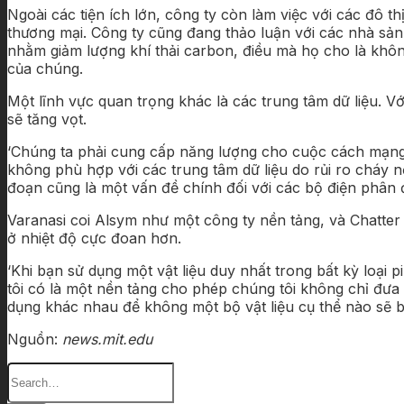
Ngoài các tiện ích lớn, công ty còn làm việc với các đô 
thương mại. Công ty cũng đang thảo luận với các nhà sản
nhằm giảm lượng khí thải carbon, điều mà họ cho là không 
của chúng.
Một lĩnh vực quan trọng khác là các trung tâm dữ liệu. Vớ
sẽ tăng vọt.
‘Chúng ta phải cung cấp năng lượng cho cuộc cách mạng A
không phù hợp với các trung tâm dữ liệu do rủi ro cháy n
đoạn cũng là một vấn đề chính đối với các bộ điện phân 
Varanasi coi Alsym như một công ty nền tảng, và Chatter
ở nhiệt độ cực đoan hơn.
‘Khi bạn sử dụng một vật liệu duy nhất trong bất kỳ loại p
tôi có là một nền tảng cho phép chúng tôi không chỉ đưa
dụng khác nhau để không một bộ vật liệu cụ thể nào sẽ b
Nguồn:
news.mit.edu