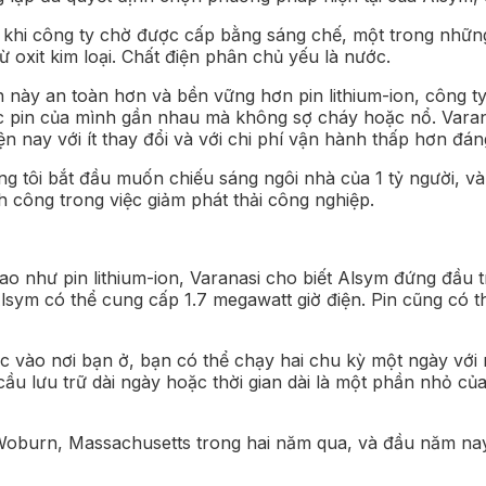
 khi công ty chờ được cấp bằng sáng chế, một trong nhữn
ừ oxit kim loại. Chất điện phân chủ yếu là nước.
in này an toàn hơn và bền vững hơn pin lithium-ion, công 
các pin của mình gần nhau mà không sợ cháy hoặc nổ. Varan
ện nay với ít thay đổi và với chi phí vận hành thấp hơn đán
úng tôi bắt đầu muốn chiếu sáng ngôi nhà của 1 tỷ người, v
 công trong việc giảm phát thải công nghiệp.
 như pin lithium-ion, Varanasi cho biết Alsym đứng đầu t
lsym có thể cung cấp 1.7 megawatt giờ điện. Pin cũng có t
uộc vào nơi bạn ở, bạn có thể chạy hai chu kỳ một ngày với n
cầu lưu trữ dài ngày hoặc thời gian dài là một phần nhỏ củ
Woburn, Massachusetts trong hai năm qua, và đầu năm nay