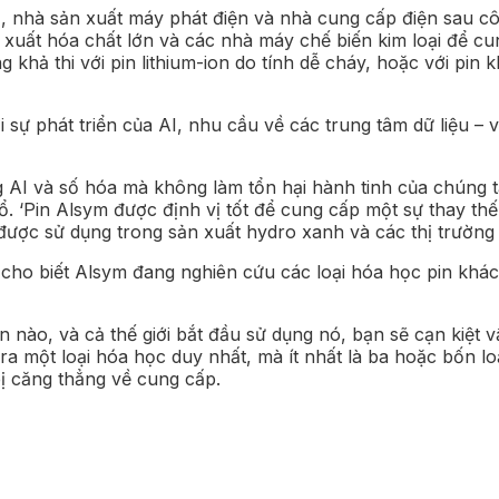
thị, nhà sản xuất máy phát điện và nhà cung cấp điện sau 
 xuất hóa chất lớn và các nhà máy chế biến kim loại để cu
khả thi với pin lithium-ion do tính dễ cháy, hoặc với pin 
i sự phát triển của AI, nhu cầu về các trung tâm dữ liệu –
I và số hóa mà không làm tổn hại hành tinh của chúng ta,
ổ. ‘Pin Alsym được định vị tốt để cung cấp một sự thay th
được sử dụng trong sản xuất hydro xanh và các thị trường 
 cho biết Alsym đang nghiên cứu các loại hóa học pin khác
in nào, và cả thế giới bắt đầu sử dụng nó, bạn sẽ cạn kiệt v
 ra một loại hóa học duy nhất, mà ít nhất là ba hoặc bốn 
ị căng thẳng về cung cấp.