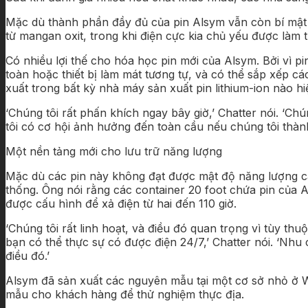
Mặc dù thành phần đầy đủ của pin Alsym vẫn còn bí mật
từ mangan oxit, trong khi điện cực kia chủ yếu được làm t
Có nhiều lợi thế cho hóa học pin mới của Alsym. Bởi vì p
toàn hoặc thiết bị làm mát tương tự, và có thể sắp xếp 
xuất trong bất kỳ nhà máy sản xuất pin lithium-ion nào hi
‘Chúng tôi rất phấn khích ngay bây giờ,’ Chatter nói. ‘Ch
tôi có cơ hội ảnh hưởng đến toàn cầu nếu chúng tôi thành
Một nền tảng mới cho lưu trữ năng lượng
Mặc dù các pin này không đạt được mật độ năng lượng cao
thống. Ông nói rằng các container 20 foot chứa pin của A
được cấu hình để xả điện từ hai đến 110 giờ.
‘Chúng tôi rất linh hoạt, và điều đó quan trọng vì tùy th
bạn có thể thực sự có được điện 24/7,’ Chatter nói. ‘Nhu 
điều đó.’
Alsym đã sản xuất các nguyên mẫu tại một cơ sở nhỏ ở 
mẫu cho khách hàng để thử nghiệm thực địa.