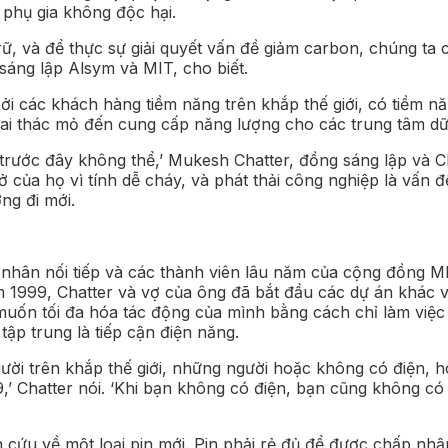
phụ gia không độc hại.
 trữ, và để thực sự giải quyết vấn đề giảm carbon, chúng ta
 sáng lập Alsym và MIT, cho biết.
bởi các khách hàng tiềm năng trên khắp thế giới, có tiềm 
ai thác mỏ đến cung cấp năng lượng cho các trung tâm dữ li
trước đây không thể,’ Mukesh Chatter, đồng sáng lập và C
 của họ vì tính dễ cháy, và phát thải công nghiệp là vấn đ
ng đi mới.
 nhân nối tiếp và các thành viên lâu năm của cộng đồng MI
m 1999, Chatter và vợ của ông đã bắt đầu các dự án khác 
muốn tối đa hóa tác động của mình bằng cách chỉ làm việc 
tập trung là tiếp cận điện năng.
người trên khắp thế giới, những người hoặc không có điện, 
’ Chatter nói. ‘Khi bạn không có điện, bạn cũng không có in
ên cứu về một loại pin mới. Pin phải rẻ đủ để được chấp nhậ