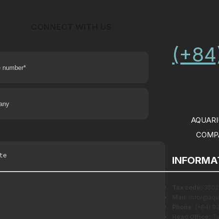
CONNECT WITH US
(+84
AQUARI
COMPA
INFORMA
Tax code:
3502
Mail:
infor@aqu
Phone:
(+84) 9
Head Office:
Ta