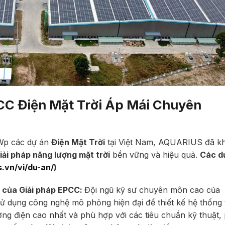
C Điện Mặt Trời Áp Mái Chuyên
kWp các dự án
Điện Mặt Trời
tại Việt Nam, AQUARIUS đã k
iải pháp năng lượng mặt trời
bền vững và hiệu quả.
Các d
s.vn/vi/du-an/
)
i của
Giải pháp EPCC
:
Đội ngũ kỹ sư chuyên môn cao của
sử dụng công nghệ mô phỏng hiện đại để thiết kế hệ thống 
ng điện cao nhất và phù hợp với các tiêu chuẩn kỹ thuật,