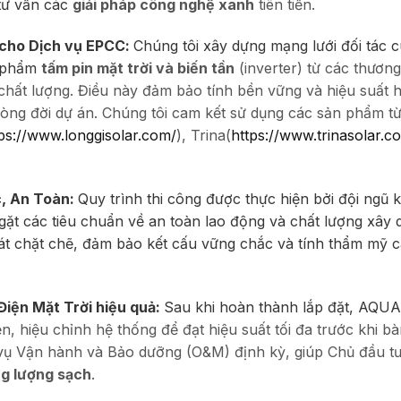
 tư vấn các
giải pháp công nghệ xanh
tiên tiến.
 cho
Dịch vụ EPCC
:
Chúng tôi xây dựng mạng lưới đối tác 
n phẩm
tấm pin mặt trời và biến tần
(inverter) từ các thương
 chất lượng. Điều này đảm bảo tính bền vững và hiệu suất 
òng đời dự án. Chúng tôi cam kết sử dụng các sản phẩm t
ps://www.longgisolar.com/
), Trina(
https://www.trinasolar.c
c, An Toàn:
Quy trình thi công được thực hiện bởi đội ngũ 
gặt các tiêu chuẩn về an toàn lao động và chất lượng xây 
át chặt chẽ, đảm bảo kết cấu vững chắc và tính thẩm mỹ 
Điện Mặt Trời
hiệu quả:
Sau khi hoàn thành lắp đặt, AQU
n, hiệu chỉnh hệ thống để đạt hiệu suất tối đa trước khi b
h vụ Vận hành và Bảo dưỡng (O&M) định kỳ, giúp Chủ đầu t
g lượng sạch
.