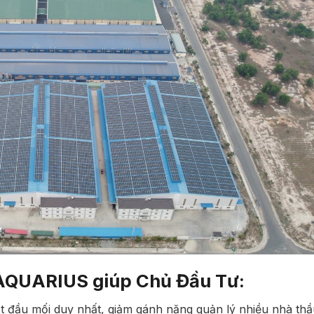
 AQUARIUS giúp Chủ Đầu Tư:
t đầu mối duy nhất, giảm gánh nặng quản lý nhiều nhà thầ