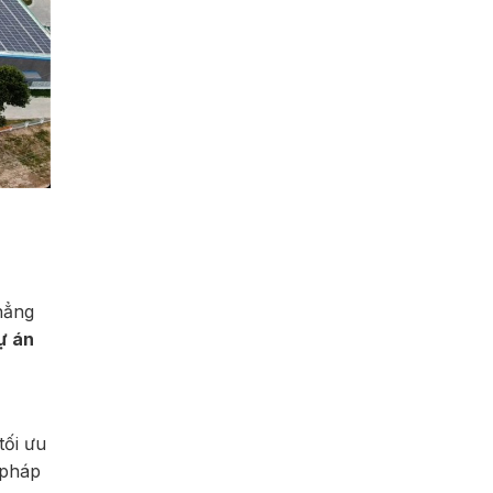
hẳng
ự án
tối ưu
 pháp