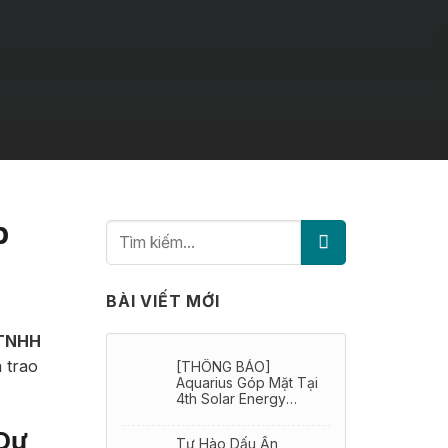
p
BÀI VIẾT MỚI
TNHH
 trao
[THÔNG BÁO]
Aquarius Góp Mặt Tại
4th Solar Energy
Storage Future
Vietnam 2026.
Dự
Tự Hào Dấu Ấn