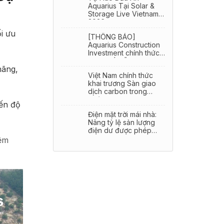
Aquarius Tại Solar &
Storage Live Vietnam
2026
ối ưu
[THÔNG BÁO]
Aquarius Construction
Investment chính thức
công bố diễn giả tại
hãng,
Solar & Storage Live
Việt Nam chính thức
Vietnam 2026
khai trương Sàn giao
dịch carbon trong
nước
iến độ
Điện mặt trời mái nhà:
Nâng tỷ lệ sản lượng
điện dư được phép
bán lên tới 50%
iệm