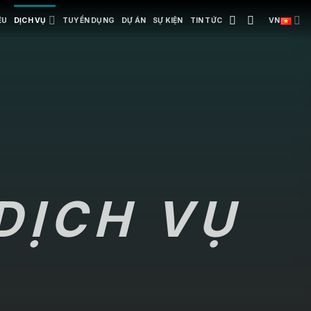
ỆU
DỊCH VỤ
TUYỂN DỤNG
DỰ ÁN
SỰ KIỆN
TIN TỨC
VN
DỊCH VỤ