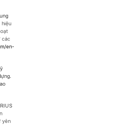
cung
 hiệu
hoạt
ừ các
om/en-
kỹ
dựng.
cao
ARIUS
àn
ư yên